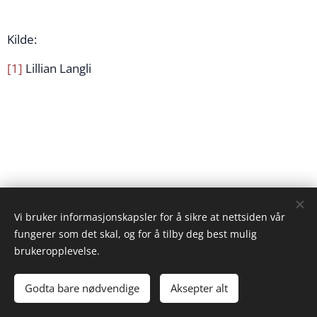
Kilde:
[1]
Lillian Langli
Vi bruker informasjonskapsler for å sikre at nettsiden vår
fungerer som det skal, og for å tilby deg best mulig
brukeropplevelse.
Bilder levert av
Pexels
Godta bare nødvendige
Aksepter alt
Informasjonskapsler