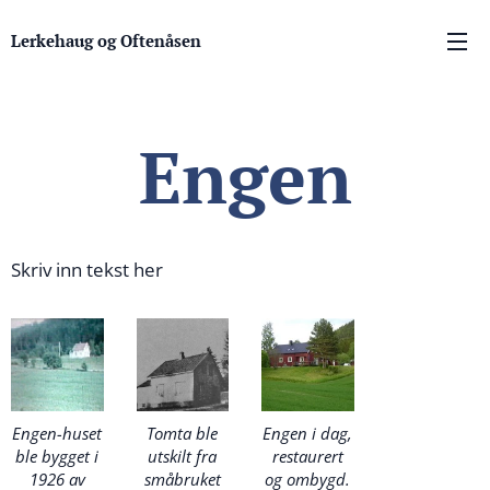
Lerkehaug og Oftenåsen
Engen
Skriv inn tekst her
Engen-huset
Tomta ble
Engen i dag,
ble bygget i
utskilt fra
restaurert
1926 av
småbruket
og ombygd.