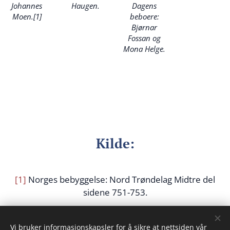
Johannes
Haugen.
Dagens
Moen.[1]
beboere:
Bjørnar
Fossan og
Mona Helge.
Kilde:
[1]
Norges bebyggelse: Nord Trøndelag Midtre del
sidene 751-753.
Bård Rannem.
Vi bruker informasjonskapsler for å sikre at nettsiden vår